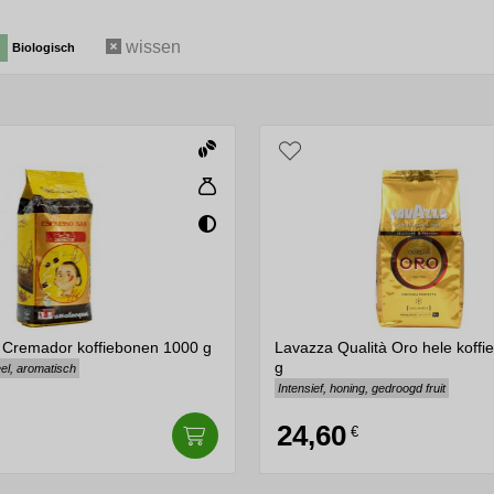
offiebonen in de aromatische bruine bonen die we associëren m
wissen
Biologisch
en aroma's. Licht gebrande bonen behouden meer van het oorspro
aats worden bewaard, bij voorkeur in een luchtdichte verpakkin
ving moet u de koffie vlak voor het zetten malen.
en koffiebonen, elk met hun eigen unieke smaakprofiel. Sommige
 bekend staan om hun speciale eigenschappen, zoals hun zuurgra
ende reis zijn langs verschillende aroma's, smaken en texturen.
.
 Cremador koffiebonen 1000 g
Lavazza Qualità Oro hele koff
g
eel, aromatisch
Intensief, honing, gedroogd fruit
24,60
€