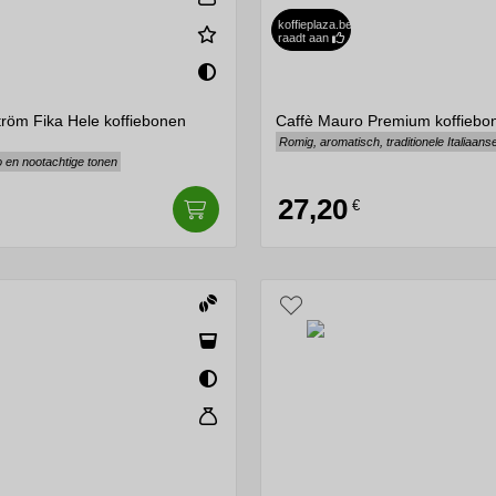
koffieplaza.be
raadt aan
röm Fika Hele koffiebonen
Caffè Mauro Premium koffiebo
Romig, aromatisch, traditionele Italiaanse 
o en nootachtige tonen
27,20
€