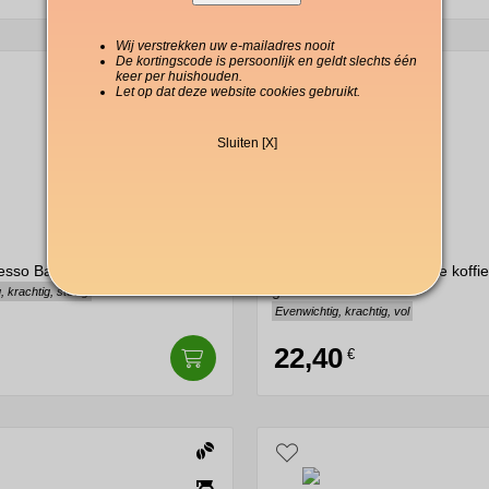
Wij verstrekken uw e-mailadres nooit
De kortingscode is persoonlijk en geldt slechts één
keer per huishouden.
Let op dat deze website cookies gebruikt.
Sluiten [X]
esso Bar koffiebonen 1000 g
Borbone Miscela Blu hele koff
g
 krachtig, stevig
Evenwichtig, krachtig, vol
22,40
€