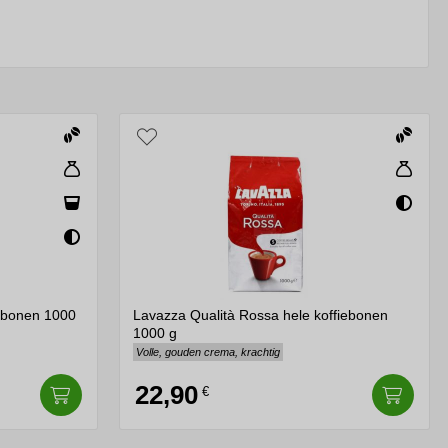
et een heerlijk kopje koffie. De mate van branding, van
nkelijke karakter van de boon, terwijl donker gebrande
g. Oxidatie, licht en warmte kunnen de kwaliteit en
 van deze variëteiten zijn vernoemd naar hun gebied van
ad, body of aroma.
 Elke boon vertelt een verhaal over zijn oorsprong, zijn
iebonen 1000
Lavazza Qualità Rossa hele koffiebonen
1000 g
Volle, gouden crema, krachtig
22,90
€