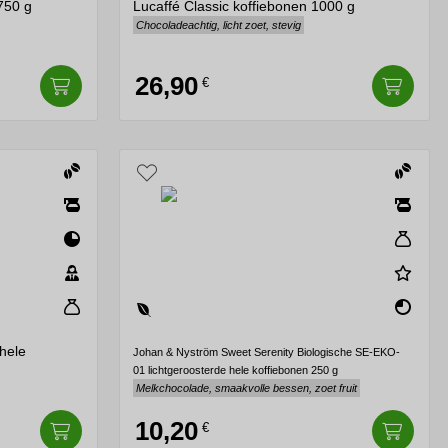
750 g
Lucaffé Classic koffiebonen 1000 g
Chocoladeachtig, licht zoet, stevig
26,90
€
hele
Johan & Nyström Sweet Serenity Biologische SE-EKO-
01 lichtgeroosterde hele koffiebonen 250 g
Melkchocolade, smaakvolle bessen, zoet fruit
10,20
€