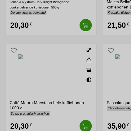
Melitta Bell
Johan & Nyström Dark Knight Biologische
koffiebonen 
donkergebrande koffiebonen 500 g
Donker, intens, gewaagd
Krachtig, dichte
20,30
21,50
€
€
Caffè Mauro Maestoso hele koffiebonen
Passalacqua
1000 g
Chocoladeachtig,
Strak, aromatisch, krachtig
20,30
35,90
€
€