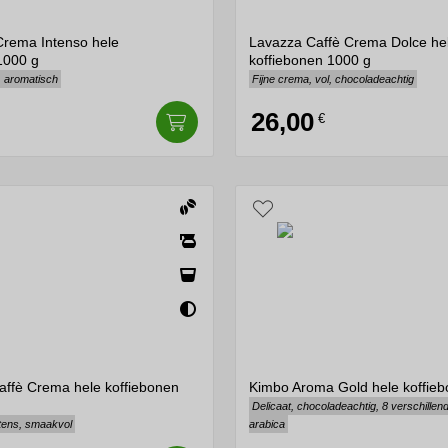
aCrema Intenso hele
Lavazza Caffè Crema Dolce he
1000 g
koffiebonen 1000 g
, aromatisch
Fijne crema, vol, chocoladeachtig
26,00
€
ffè Crema hele koffiebonen
Kimbo Aroma Gold hele koffie
Delicaat, chocoladeachtig, 8 verschillen
ntens, smaakvol
arabica