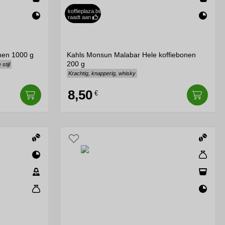
koffieplaza.be
raadt aan
nen 1000 g
Kahls Monsun Malabar Hele koffiebonen
200 g
stijl
Krachtig, knapperig, whisky
8,50
€