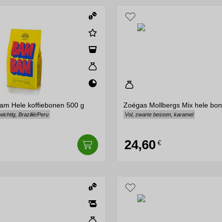
am Hele koffiebonen 500 g
Zoégas Mollbergs Mix hele bo
chtig, Brazilië/Peru
Vol, zwarte bessen, karamel
24,60
€