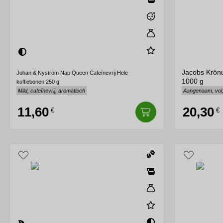
Jacobs Krön
Johan & Nyström Nap Queen Cafeïnevrij Hele
1000 g
koffiebonen 250 g
Mild, cafeïnevrij, aromatisch
Aangenaam, vol,
11,60
20,30
€
€