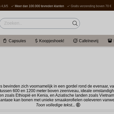
 4,8/5
Meer dan 100.000 tevreden klanten
Gratis verzending boven 70 €
Capsules
Koopjeshoek!
Cafeïnevrij
es bevinden zich voornamelijk in een gordel rond de evenaar, va
s tussen 600 en 1200 meter boven zeeniveau, ideale omstandighe
den zoals Ethiopië en Kenia, en Aziatische landen zoals Vietna
jke plantage kan bonen met unieke smaakprofielen opleveren van
aarom de wereld van koffie zo rijk en gevarieerd is.
Herkomst
:
Toon volledige tekst...
ca
en
Robusta
. Arabica-bonen zijn meestal meer gewild vanwe
ogere cafeïnegehalte.