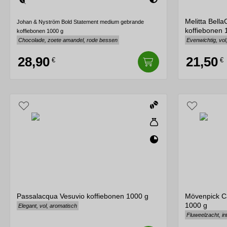
Melitta Bell
Johan & Nyström Bold Statement medium gebrande
koffiebonen 
koffiebonen 1000 g
Chocolade, zoete amandel, rode bessen
Evenwichtig, vol
28,90
21,50
€
€
Passalacqua Vesuvio koffiebonen 1000 g
Mövenpick Ca
1000 g
Elegant, vol, aromatisch
Fluweelzacht, i