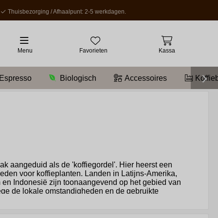
Thuisbezorging / Afhaalpunt: 2-5 werkdagen.
Menu
Favorieten
Kassa
Espresso
Biologisch
Accessoires
Koffie
ak aangeduid als de 'koffiegordel'. Hier heerst een
den voor koffieplanten. Landen in Latijns-Amerika,
m en Indonesië zijn toonaangevend op het gebied van
wege de lokale omstandigheden en de gebruikte
 Koffiebonen zijn afkomstig van de koffieplant, en twee
ge hun mildere, meer complexe smaken, terwijl Robusta