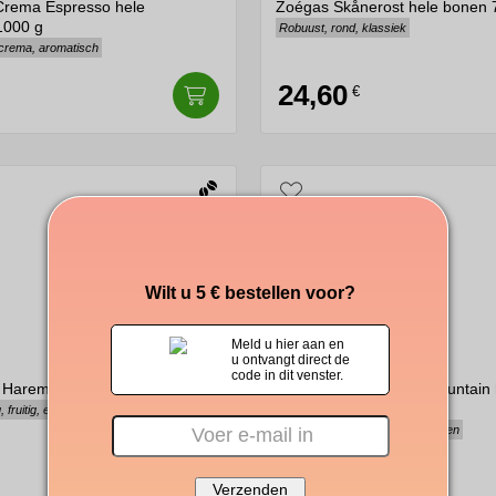
aCrema Espresso hele
Zoégas Skånerost hele bonen 
1000 g
Robuust, rond, klassiek
 crema, aromatisch
24,60
€
Wilt u 5 € bestellen voor?
Meld u hier aan en
u ontvangt direct de
code in dit venster.
 Harem koffiebonen 1000 g
Arvid Nordquist Dark Mountain 
koffiebonen 1000 g
 fruitig, evenwichtig
Krachtig, kruidig, donkere bessen
25,50
€