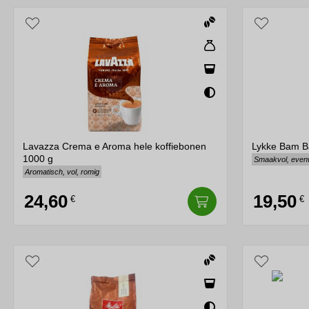
Lavazza Crema e Aroma hele koffiebonen
Lykke Bam B
1000 g
Smaakvol, evenwi
Aromatisch, vol, romig
24,60
19,50
€
€