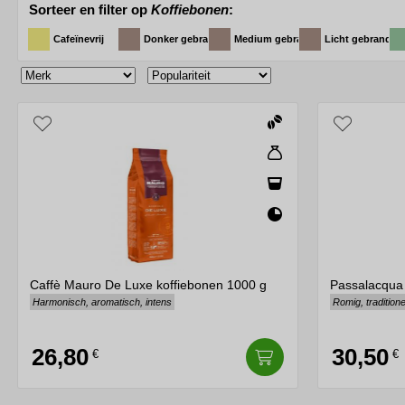
Sorteer en filter op
Koffiebonen
:
Branden
: Door het brandproces veranderen de groene k
Cafeïnevrij
Donker gebrand
Medium gebrand
Licht gebrand
licht tot donker, heeft een grote invloed op de smaak 
bonen sterkere, meer geroosterde tonen.
Bewaring
: Koffiebonen moeten op een koele, donkere pl
smaak van de bonen aantasten. Voor de beste smaakbele
Variëteiten
: Er zijn honderden verschillende variëteit
herkomst, zoals Ethiopian Yirgacheffe, terwijl andere
Het verkennen van de wereld van koffie kan een fasciner
reis en de mensen die hem onderweg hebben verzorgd
Caffè Mauro De Luxe koffiebonen 1000 g
Passalacqua
Harmonisch, aromatisch, intens
Romig, tradition
26,80
30,50
€
€