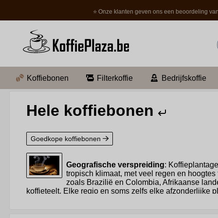
⭐ Onze klanten geven ons een beoordeling van
Koffiebonen
Filterkoffie
Bedrijfskoffie
Hele koffiebonen
Goedkope koffiebonen
Geografische verspreiding
: Koffieplantag
tropisch klimaat, met veel regen en hoogte
zoals Brazilië en Colombia, Afrikaanse lan
koffieteelt. Elke regio en soms zelfs elke afzonderli
teeltmethoden. Deze diversiteit is een van de redenen w
van de meest commercieel geteelde soorten zijn
Arabi
bekend staat om zijn sterkere, meer bittere smaak en h