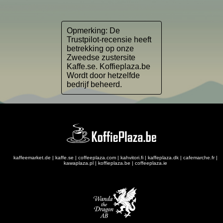
Opmerking: De
Trustpilot-recensie heeft
betrekking op onze
Zweedse zustersite
Kaffe.se. Koffieplaza.be
Wordt door hetzelfde
bedrijf beheerd.
kaffeemarket.de
|
kaffe.se
|
coffeeplaza.com
|
kahvitori.fi
|
kaffeplaza.dk
|
cafemarche.fr
|
kawaplaza.pl
|
koffieplaza.be
|
coffeeplaza.ie