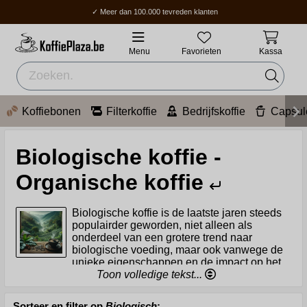
✓ Meer dan 100.000 tevreden klanten
✓ Gratis verzending boven 70 €
✓ Thuisbezorging / Afhaalpunt: 2-5 werkdagen.
Menu
Favorieten
Kassa
Koffiebonen
Filterkoffie
Bedrijfskoffie
Capsul
Biologische koffie -
Organische koffie
Biologische koffie is de laatste jaren steeds
populairder geworden, niet alleen als
onderdeel van een grotere trend naar
biologische voeding, maar ook vanwege de
unieke eigenschappen en de impact op het
milieu en de gemeenschappen waar het wordt verbouwd.
Toon volledige tekst...
Om te begrijpen wat koffie biologisch maakt, is het
belangrijk om eerst te definiëren wat 'biologisch' betekent
Sorteer en filter op
Biologisch
: