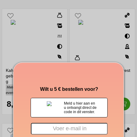
Kahls Kram medium
Arvid Nordquist Green Forest
gebrande gemalen koffie 200
hele koffiebonen 1000 g
g
Rond, fruitig, zuur
Matig zuur, zachte afdronk,
Wilt u 5 € bestellen voor?
evenwichtig
8,50
29,70
€
€
Meld u hier aan en
u ontvangt direct de
code in dit venster.