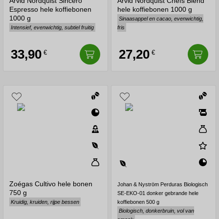
Arvid Nordquist Sincero
Arvid Nordquist Chefs Blend
Espresso hele koffiebonen
hele koffiebonen 1000 g
1000 g
Sinaasappel en cacao, evenwichtig,
Intensief, evenwichtig, subtiel fruitig
fris
33,90
27,20
€
€
Zoégas Cultivo hele bonen
Johan & Nyström Perduras Biologisch
750 g
SE-EKO-01 donker gebrande hele
Kruidig, kruiden, rijpe bessen
koffiebonen 500 g
Biologisch, donkerbruin, vol van