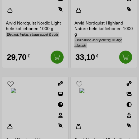
Arvid Nordquist Nordic Light
Arvid Nordquist Highland
hele koffiebonen 1000 g
Nature hele koffiebonen 1000
g
Elegant, fruitig, sinaasappel & cola
Hazelnoot, licht peperig, fruitige
afdronk
29,70
33,10
€
€