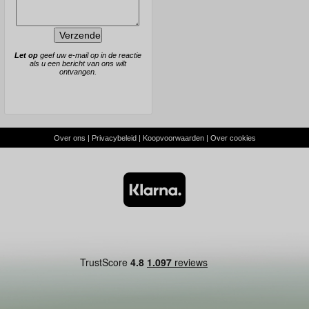
Let op
geef uw e-mail op in de reactie
als u een bericht van ons wilt
ontvangen.
Over ons
|
Privacybeleid
|
Koopvoorwaarden
|
Over cookies