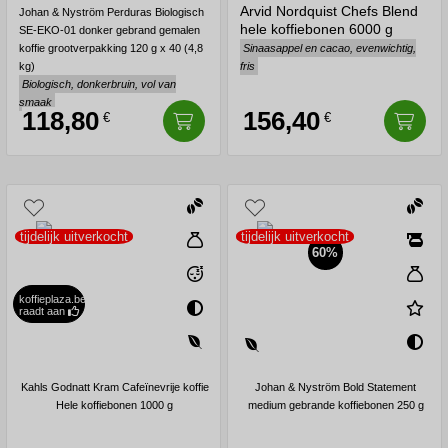
Arvid Nordquist Chefs Blend
Johan & Nyström Perduras Biologisch
hele koffiebonen 6000 g
SE-EKO-01 donker gebrand gemalen
koffie grootverpakking 120 g x 40 (4,8
Sinaasappel en cacao, evenwichtig,
kg)
fris
Biologisch, donkerbruin, vol van
smaak
118,80
156,40
€
€
tijdelijk uitverkocht
tijdelijk uitverkocht
60%
koffieplaza.be
raadt aan
Kahls Godnatt Kram Cafeïnevrije koffie
Johan & Nyström Bold Statement
Hele koffiebonen 1000 g
medium gebrande koffiebonen 250 g