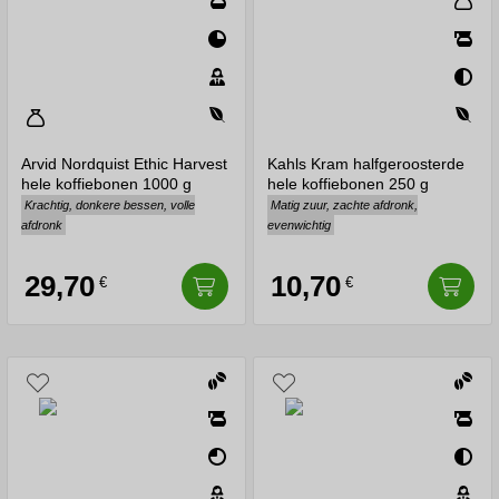
Arvid Nordquist Ethic Harvest
Kahls Kram halfgeroosterde
hele koffiebonen 1000 g
hele koffiebonen 250 g
Krachtig, donkere bessen, volle
Matig zuur, zachte afdronk,
afdronk
evenwichtig
29,70
10,70
€
€