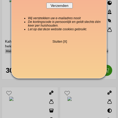
Wij verstrekken uw e-mailadres nooit
De kortingscode is persoonlijk en geldt slechts één
keer per huishouden.
Let op dat deze website cookies gebruikt.
Kahls Kram donkergebrande
Zoégas Eco Coffee hele
Sluiten [X]
hele koffiebonen 1000 g
bonen 750 g
Matig zuur, karamel, rode bessen
Fruitig, smaakvol, precies de juiste
zuurgraad
30,60
23,80
€
€