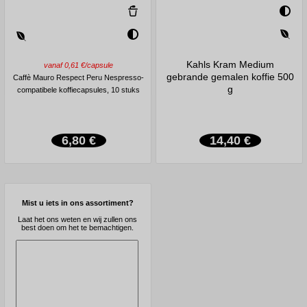
Kahls Kram Medium
vanaf 0,61 €/capsule
gebrande gemalen koffie 500
Caffè Mauro Respect Peru Nespresso-
g
compatibele koffiecapsules, 10 stuks
6,80 €
14,40 €
Mist u iets in ons assortiment?
Laat het ons weten en wij zullen ons
best doen om het te bemachtigen.