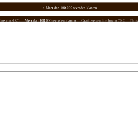
⭐ Onze klanten geven ons een beoordeling van 4,8/5
✓ Meer dan 100.000 tevreden klanten
✓ Gratis verzending boven 70 €
✓ Thuisbezorging / Afhaalpunt: 2-5 werkdagen.
ing van 4,8/5
Meer dan 100.000 tevreden klanten
Gratis verzending boven 70 €
Thuis
Menu
Koopjeshoek!
Cafeïnevrij
Espresso
Biologisch