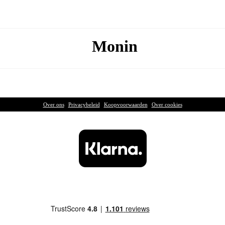
Monin
Over ons
|
Privacybeleid
|
Koopvoorwaarden
|
Over cookies