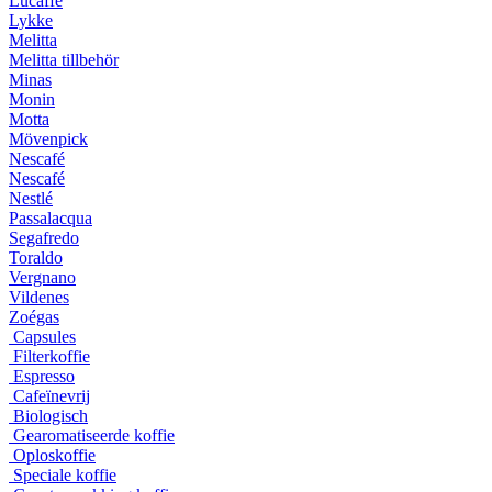
Lucaffé
Lykke
Melitta
Melitta tillbehör
Minas
Monin
Motta
Mövenpick
Nescafé
Nescafé
Nestlé
Passalacqua
Segafredo
Toraldo
Vergnano
Vildenes
Zoégas
Capsules
Filterkoffie
Espresso
Cafeïnevrij
Biologisch
Gearomatiseerde koffie
Oploskoffie
Speciale koffie