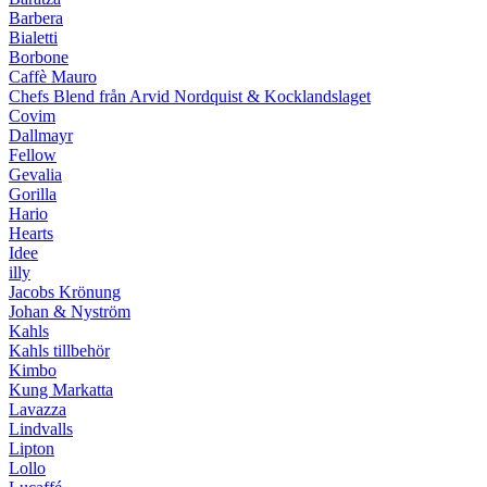
Barbera
Bialetti
Borbone
Caffè Mauro
Chefs Blend från Arvid Nordquist & Kocklandslaget
Covim
Dallmayr
Fellow
Gevalia
Gorilla
Hario
Hearts
Idee
illy
Jacobs Krönung
Johan & Nyström
Kahls
Kahls tillbehör
Kimbo
Kung Markatta
Lavazza
Lindvalls
Lipton
Lollo