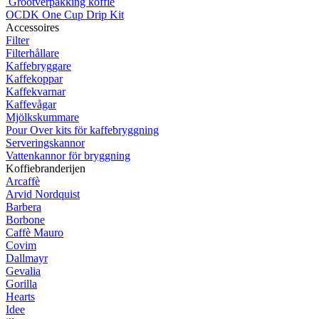
Grootverpakking koffie
OCDK One Cup Drip Kit
Accessoires
Filter
Filterhållare
Kaffebryggare
Kaffekoppar
Kaffekvarnar
Kaffevågar
Mjölkskummare
Pour Over kits för kaffebryggning
Serveringskannor
Vattenkannor för bryggning
Koffiebranderijen
Arcaffè
Arvid Nordquist
Barbera
Borbone
Caffè Mauro
Covim
Dallmayr
Gevalia
Gorilla
Hearts
Idee