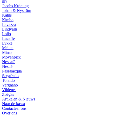
illy
Jacobs Krönung
Johan & Nyström
Kahls
Kimbo
Lavazza
Lindvalls
Lollo
Lucaffé
Lykke
Melitta
Minas
Mövenpick
Nescafé
Nestlé
Passalacqua
Segafredo
Toraldo
Vergnano
Vildenes
Zoégas
Artikelen & Nieuws
Naar de kassa
Contacteer ons
Over ons