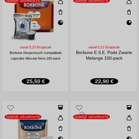
tijdelijk uitverkocht
tijdelijk uitverkocht
vanaf 0,23 €/capsule
vanaf 0,21 €/capsule
Borbone E.S.E. Pods Zwarte
Borbone Nespresso®-compatibele
Melange 100-pack
capsules Miscela Nera 100-pack
25,50 €
22,90 €
tijdelijk uitverkocht
tijdelijk uitverkocht