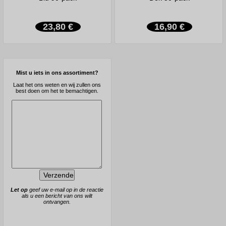
23,80 €
16,90 €
Mist u iets in ons assortiment?
Laat het ons weten en wij zullen ons
best doen om het te bemachtigen.
Let op
geef uw e-mail op in de reactie
als u een bericht van ons wilt
ontvangen.