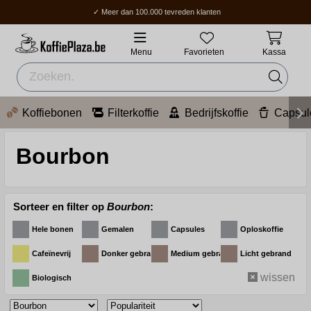
✓ Meer dan 100.000 tevreden klanten
✓ Gratis verzending boven 70 €
✓ Thuisbezorging / Afhaalpunt: 2-5 werkdagen.
Menu
Favorieten
Kassa
Koffiebonen
Filterkoffie
Bedrijfskoffie
Capsul
Bourbon
Sorteer en filter op
Bourbon
:
Hele bonen
Gemalen
Capsules
Oploskoffie
Cafeïnevrij
Donker gebrand
Medium gebrand
Licht gebrand
wissen
Biologisch