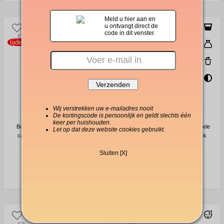
Meld u hier aan en
u ontvangt direct de
code in dit venster.
tijdelijk uitverkocht
tijdelijk uitverkocht
Wij verstrekken uw e-mailadres nooit
De kortingscode is persoonlijk en geldt slechts één
vanaf 0,22 €/capsule
vanaf 0,25 €/capsule
keer per huishouden.
Borbone Lavazza Espresso Point
Borbone Nespresso®-compatibele
Let op dat deze website cookies gebruikt.
capsules Miscela Nera 100-pack
capsules Miscela Oro 100-pack
Sluiten [X]
23,80 €
28,00 €