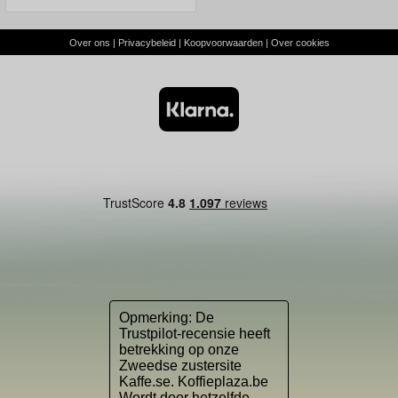
Over ons
|
Privacybeleid
|
Koopvoorwaarden
|
Over cookies
Opmerking: De
Trustpilot-recensie heeft
betrekking op onze
Zweedse zustersite
Kaffe.se. Koffieplaza.be
Wordt door hetzelfde