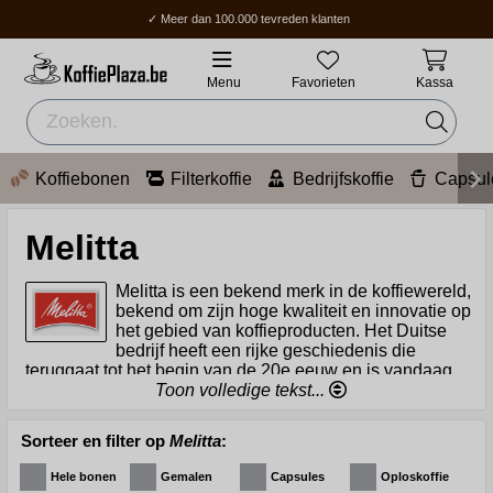
✓ Meer dan 100.000 tevreden klanten
✓ Gratis verzending boven 70 €
✓ Thuisbezorging / Afhaalpunt: 2-5 werkdagen.
Menu
Favorieten
Kassa
Koffiebonen
Filterkoffie
Bedrijfskoffie
Capsul
Melitta
Melitta is een bekend merk in de koffiewereld,
bekend om zijn hoge kwaliteit en innovatie op
het gebied van koffieproducten. Het Duitse
bedrijf heeft een rijke geschiedenis die
teruggaat tot het begin van de 20e eeuw en is vandaag
de dag een wereldwijde speler op de koffiemarkt, bekend
Toon volledige tekst...
om zowel zijn koffiesoorten als zijn koffiefilters.
Sorteer en filter op
Melitta
:
Melitta werd in 1908 opgericht door Melitta Bentz. Zij
bracht een revolutie teweeg in het koffiezetten door het
Hele bonen
Gemalen
Capsules
Oploskoffie
eerste papieren koffiefilter uit te vinden. Door gaatjes in