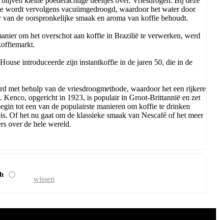
blijven kleine poederachtige deeltjes over. Vriesdrogen: Bij deze
offie wordt vervolgens vacuümgedroogd, waardoor het water door
r van de oorspronkelijke smaak en aroma van koffie behoudt.
anier om het overschot aan koffie in Brazilië te verwerken, werd
koffiemarkt.
use introduceerde zijn instantkoffie in de jaren 50, die in de
erd met behulp van de vriesdroogmethode, waardoor het een rijkere
 Kenco, opgericht in 1923, is populair in Groot-Brittannië en zet
begin tot een van de populairste manieren om koffie te drinken
is. Of het nu gaat om de klassieke smaak van Nescafé of het meer
ers over de hele wereld.
ch
wissen