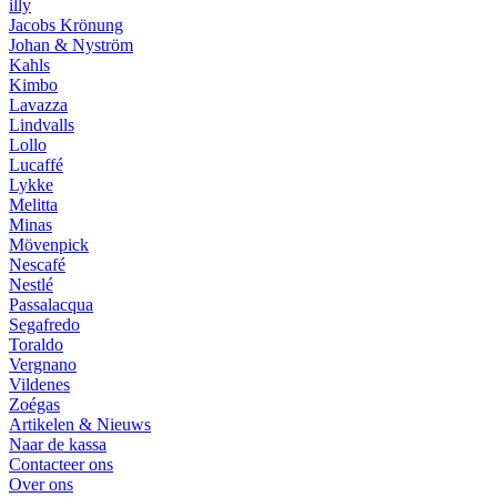
illy
Jacobs Krönung
Johan & Nyström
Kahls
Kimbo
Lavazza
Lindvalls
Lollo
Lucaffé
Lykke
Melitta
Minas
Mövenpick
Nescafé
Nestlé
Passalacqua
Segafredo
Toraldo
Vergnano
Vildenes
Zoégas
Artikelen & Nieuws
Naar de kassa
Contacteer ons
Over ons