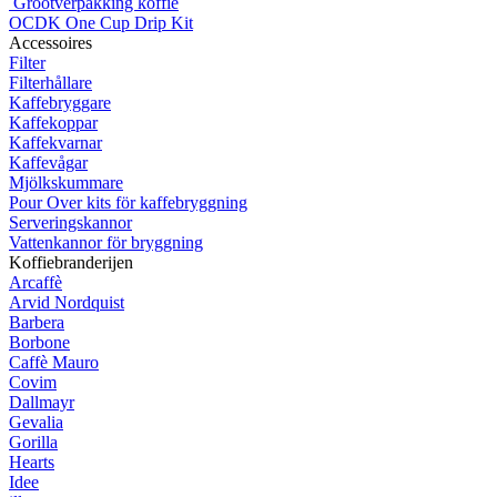
Grootverpakking koffie
OCDK One Cup Drip Kit
Accessoires
Filter
Filterhållare
Kaffebryggare
Kaffekoppar
Kaffekvarnar
Kaffevågar
Mjölkskummare
Pour Over kits för kaffebryggning
Serveringskannor
Vattenkannor för bryggning
Koffiebranderijen
Arcaffè
Arvid Nordquist
Barbera
Borbone
Caffè Mauro
Covim
Dallmayr
Gevalia
Gorilla
Hearts
Idee