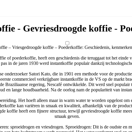
ffie - Gevriesdroogde koffie - Po
offie – Vriesgedroogde koffie – Poederkoffie: Geschiedenis, kenmerke
ffie of poederkoffie, heeft een geschiedenis die teruggaat tot het eind
 pas in de jaren 1930 werd instantkoffie populair dankzij technologisc
e onderzoeker Satori Kato, die in 1901 een methode voor de producti
 eerste commercieel verkrijgbare instantkoffie in de VS op de markt bra
 de Braziliaanse regering, Nescafé ontwikkelde. Dit werd snel populair
d en lange houdbaarheid. Na de oorlog nam de populariteit van instant
bereiding. Het hoeft alleen maar in warm water te worden opgelost om e
derkoffie kan variëren in smaak en kwaliteit, afhankelijk van de prod
koffie heeft een fijnere structuur, terwijl gevriesdroogde koffie meesta
smaak geven.
ceren: sproeidrogen en vriesdrogen. Sproeidrogen: Dit is de oudste en 