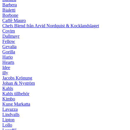
Barbera
Bialetti
Borbone
Caffè Mauro
Chefs Blend från Arvid Nordquist & Kocklandslaget
Covim
Dallmayr
Fellow
Gevalia
Gorilla
Hario
Hearts
Idee
illy
Jacobs Krönung
Johan & Nyström
Kahls
Kahls tillbehör
Kimbo
Kung Markatta
Lavazza
Lindvalls
Lipton
Lollo