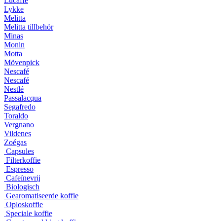
Lucaffé
Lykke
Melitta
Melitta tillbehör
Minas
Monin
Motta
Mövenpick
Nescafé
Nescafé
Nestlé
Passalacqua
Segafredo
Toraldo
Vergnano
Vildenes
Zoégas
Capsules
Filterkoffie
Espresso
Cafeïnevrij
Biologisch
Gearomatiseerde koffie
Oploskoffie
Speciale koffie