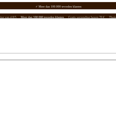
⭐ Onze klanten geven ons een beoordeling van 4,8/5
✓ Meer dan 100.000 tevreden klanten
✓ Gratis verzending boven 70 €
✓ Thuisbezorging / Afhaalpunt: 2-5 werkdagen.
ing van 4,8/5
Meer dan 100.000 tevreden klanten
Gratis verzending boven 70 €
Thuis
Menu
Koopjeshoek!
Cafeïnevrij
Espresso
Biologisch