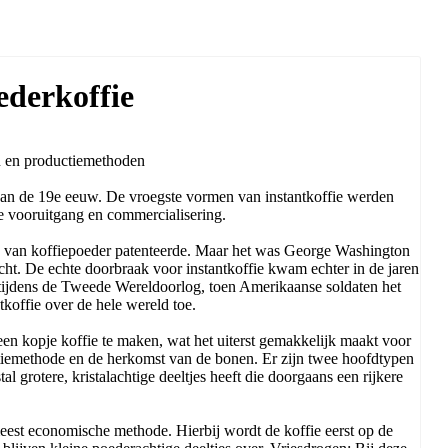
ederkoffie
n en productiemethoden
e van de 19e eeuw. De vroegste vormen van instantkoffie werden
he vooruitgang en commercialisering.
e van koffiepoeder patenteerde. Maar het was George Washington
cht. De echte doorbraak voor instantkoffie kwam echter in de jaren
 tijdens de Tweede Wereldoorlog, toen Amerikaanse soldaten het
koffie over de hele wereld toe.
en kopje koffie te maken, wat het uiterst gemakkelijk maakt voor
uctiemethode en de herkomst van de bonen. Er zijn twee hoofdtypen
l grotere, kristalachtige deeltjes heeft die doorgaans een rijkere
meest economische methode. Hierbij wordt de koffie eerst op de