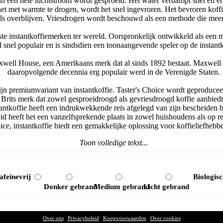
 in een hete luchtstroom wordt gesproeid. Het water verdampt snel en er 
n het met warmte te drogen, wordt het snel ingevroren. Het bevroren k
els overblijven. Vriesdrogen wordt beschouwd als een methode die mee
te instantkoffiemerken ter wereld. Oorspronkelijk ontwikkeld als een m
l snel populair en is sindsdien een toonaangevende speler op de instant
xwell House, een Amerikaans merk dat al sinds 1892 bestaat. Maxwell Ho
daaropvolgende decennia erg populair werd in de Verenigde Staten.
jn premiumvariant van instantkoffie. Taster's Choice wordt geproduce
Brits merk dat zowel gesproeidroogd als gevriesdroogd koffie aanbiedt.
stantkoffie heeft een indrukwekkende reis afgelegd van zijn bescheiden 
 heeft het een vanzelfsprekende plaats in zowel huishoudens als op re
oice, instantkoffie biedt een gemakkelijke oplossing voor koffieliefhebb
Toon volledige tekst...
afeïnevrij
Biologis
Donker gebrand
Medium gebrand
Licht gebrand
Over ons
|
Privacybeleid
|
Koopvoorwaarden
|
Over cookies