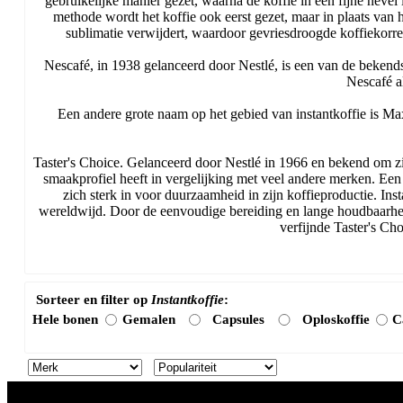
gebruikelijke manier gezet, waarna de koffie in een fijne nevel
methode wordt het koffie ook eerst gezet, maar in plaats va
sublimatie verwijdert, waardoor gevriesdroogde koffiekorr
Nescafé, in 1938 gelanceerd door Nestlé, is een van de bekends
Nescafé a
Een andere grote naam op het gebied van instantkoffie is Ma
Taster's Choice. Gelanceerd door Nestlé in 1966 en bekend om zi
smaakprofiel heeft in vergelijking met veel andere merken. Een 
zich sterk in voor duurzaamheid in zijn koffieproductie. In
wereldwijd. Door de eenvoudige bereiding en lange houdbaarheid
verfijnde Taster's Ch
Sorteer en filter op
Instantkoffie
:
Hele bonen
Gemalen
Capsules
Oploskoffie
C