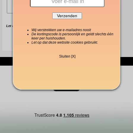
Let op
geef uw e-mail op in de reactie
als u een bericht van ons wilt
Wij verstrekken uw e-mailadres nooit
ontvangen.
De kortingscode is persoonlijk en geldt slechts één
keer per huishouden.
Let op dat deze website cookies gebruikt.
Sluiten [X]
Over ons
|
Privacybeleid
|
Koopvoorwaarden
|
Over cookies