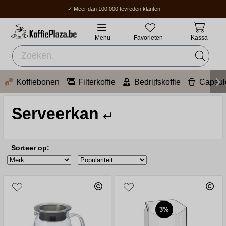
✓ Meer dan 100.000 tevreden klanten
✓ Gratis verzending boven 70 €
✓ Thuisbezorging / Afhaalpunt: 2-5 werkdagen.
Menu
Favorieten
Kassa
Koffiebonen
Filterkoffie
Bedrijfskoffie
Capsul
Serveerkan
Sorteer op:
3%