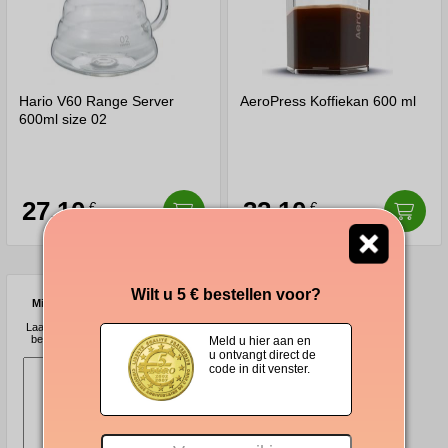
Hario V60 Range Server
AeroPress Koffiekan 600 ml
600ml size 02
27,10
32,10
€
€
Wilt u 5 € bestellen voor?
Mist u iets in ons assortiment?
Laat het ons weten en wij zullen ons
best doen om het te bemachtigen.
Meld u hier aan en
u ontvangt direct de
code in dit venster.