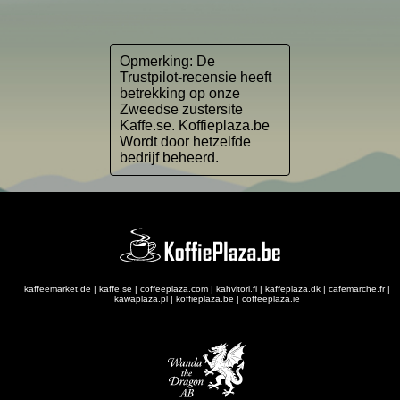
Opmerking: De
Trustpilot-recensie heeft
betrekking op onze
Zweedse zustersite
Kaffe.se. Koffieplaza.be
Wordt door hetzelfde
bedrijf beheerd.
kaffeemarket.de
|
kaffe.se
|
coffeeplaza.com
|
kahvitori.fi
|
kaffeplaza.dk
|
cafemarche.fr
|
kawaplaza.pl
|
koffieplaza.be
|
coffeeplaza.ie