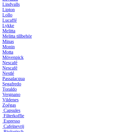
Lindvalls
Lipton
Lollo
Lucaffé
Lykke
Melitta
Melitta tillbehör
Minas
Monin
Motta
Mövenpick
Nescafé
Nescafé
Nestlé
Passalacqua
Segafredo
Toraldo
Vergnano
Vildenes
Zoégas
Capsules
Filterkoffie
Espresso
Cafeïnevrij
Biologisch