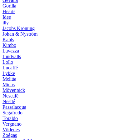
Gevalia
Gorilla
Hearts
Idee
illy
Jacobs Krönung
Johan & Nyström
Kahls
Kimbo
Lavazza
Lindvalls
Lollo
Lucaffé
Lykke
Melitta
Minas
Mövenpick
Nescafé
Nestlé
Passalacqua
Segafredo
Toraldo
Vergnano
Vildenes
Zoégas