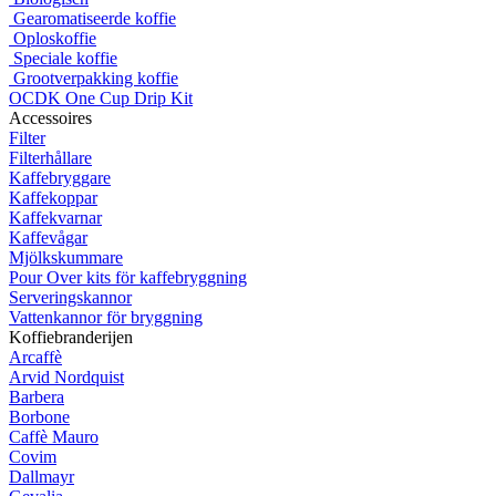
Gearomatiseerde koffie
Oploskoffie
Speciale koffie
Grootverpakking koffie
OCDK One Cup Drip Kit
Accessoires
Filter
Filterhållare
Kaffebryggare
Kaffekoppar
Kaffekvarnar
Kaffevågar
Mjölkskummare
Pour Over kits för kaffebryggning
Serveringskannor
Vattenkannor för bryggning
Koffiebranderijen
Arcaffè
Arvid Nordquist
Barbera
Borbone
Caffè Mauro
Covim
Dallmayr