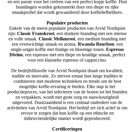
en een passie voor het creëren van een perfect kopje koffie. Hun
brandingen worden gekenmerkt door een diepe en rijke
smaakprofiel dat wordt gewaardeerd door koffieliefhebbers.
Populaire producten
Enkele van de meest populaire producten van Arvid Nordquist
zijn:
Classic Franskrost
, een donkere branding met een intense
en volle smaak.
Classic Mellanrost
, een medium branding met
een evenwichtige smaak en aroma.
Rwanda Bourbon
: een
single-origin koffie met fruitige en bloemige tonen.
Espresso
Divino
, een espresso met een diepe en kruidige smaak, perfect
voor een klassieke espresso of cappuccino.
De bedrijfsfilosofie van Arvid Nordquist draait om kwaliteit,
traditie en innovatie. Ze streven ernaar hun lange tradities te
combineren met moderne technieken en trends om de best
mogelijke koffie-ervaring te bieden. Elke stap in het
productieproces, van het selecteren van de bonen tot het branden
en verpakken, wordt met grote zorg en nauwkeurigheid
uitgevoerd. Duurzaamheid is een centraal onderdeel van de
activiteiten van Arvid Nordquist. Het bedrijf zet zich actief in om
ervoor te zorgen dat hun koffie op een ethische en
milieuvriendelijke manier wordt geproduceerd.
Certificeringen