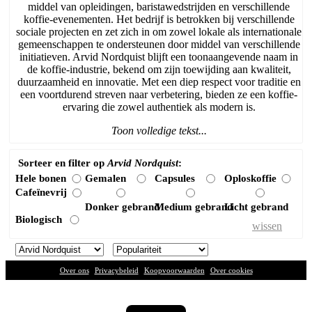
middel van opleidingen, baristawedstrijden en verschillende
koffie-evenementen. Het bedrijf is betrokken bij verschillende
sociale projecten en zet zich in om zowel lokale als internationale
gemeenschappen te ondersteunen door middel van verschillende
initiatieven. Arvid Nordquist blijft een toonaangevende naam in
de koffie-industrie, bekend om zijn toewijding aan kwaliteit,
duurzaamheid en innovatie. Met een diep respect voor traditie en
een voortdurend streven naar verbetering, bieden ze een koffie-
ervaring die zowel authentiek als modern is.
Toon volledige tekst...
Sorteer en filter op
Arvid Nordquist
:
Hele bonen
Gemalen
Capsules
Oploskoffie
Cafeïnevrij
Donker gebrand
Medium gebrand
Licht gebrand
Biologisch
wissen
Over ons
|
Privacybeleid
|
Koopvoorwaarden
|
Over cookies