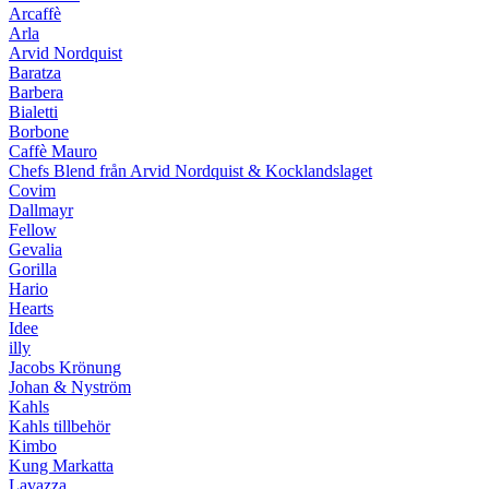
Arcaffè
Arla
Arvid Nordquist
Baratza
Barbera
Bialetti
Borbone
Caffè Mauro
Chefs Blend från Arvid Nordquist & Kocklandslaget
Covim
Dallmayr
Fellow
Gevalia
Gorilla
Hario
Hearts
Idee
illy
Jacobs Krönung
Johan & Nyström
Kahls
Kahls tillbehör
Kimbo
Kung Markatta
Lavazza