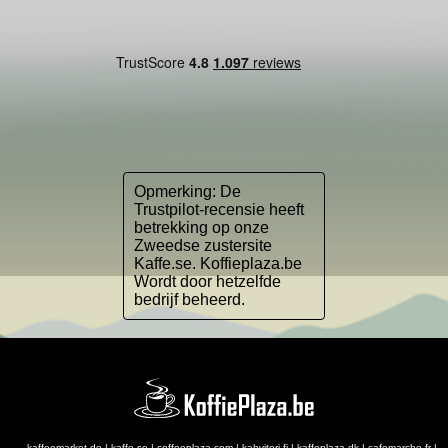
Opmerking: De
Trustpilot-recensie heeft
betrekking op onze
Zweedse zustersite
Kaffe.se. Koffieplaza.be
Wordt door hetzelfde
bedrijf beheerd.
kaffeemarket.de
|
kaffe.se
|
coffeeplaza.com
|
kahvitori.fi
|
kaffeplaza.dk
|
cafemarche.fr
|