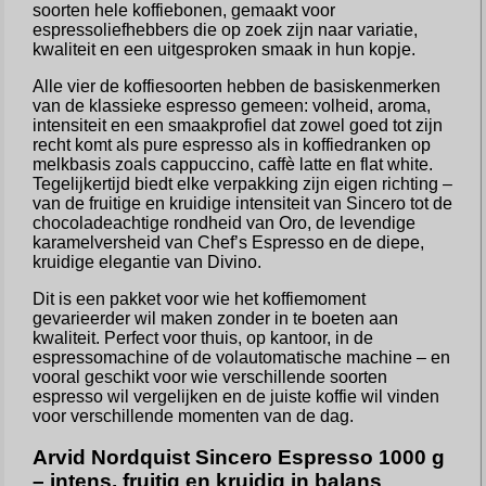
soorten hele koffiebonen, gemaakt voor
espressoliefhebbers die op zoek zijn naar variatie,
kwaliteit en een uitgesproken smaak in hun kopje.
Alle vier de koffiesoorten hebben de basiskenmerken
van de klassieke espresso gemeen: volheid, aroma,
intensiteit en een smaakprofiel dat zowel goed tot zijn
recht komt als pure espresso als in koffiedranken op
melkbasis zoals cappuccino, caffè latte en flat white.
Tegelijkertijd biedt elke verpakking zijn eigen richting –
van de fruitige en kruidige intensiteit van Sincero tot de
chocoladeachtige rondheid van Oro, de levendige
karamelversheid van Chef’s Espresso en de diepe,
kruidige elegantie van Divino.
Dit is een pakket voor wie het koffiemoment
gevarieerder wil maken zonder in te boeten aan
kwaliteit. Perfect voor thuis, op kantoor, in de
espressomachine of de volautomatische machine – en
vooral geschikt voor wie verschillende soorten
espresso wil vergelijken en de juiste koffie wil vinden
voor verschillende momenten van de dag.
Arvid Nordquist Sincero Espresso 1000 g
– intens, fruitig en kruidig in balans