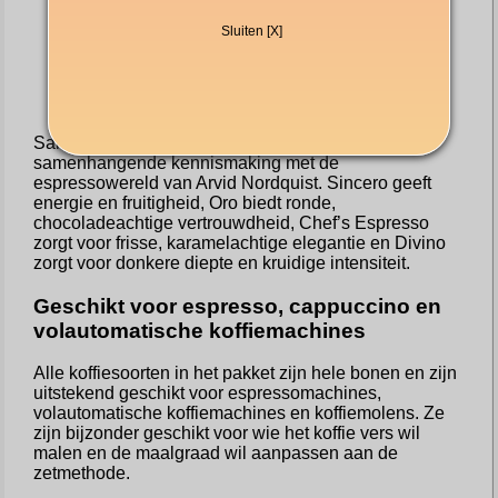
bloedsinaasappel.
Chef’s Espresso
– genereus en fris met
Sluiten [X]
karamel, ananas en levendige zoetheid.
Divino Espresso
– diep en kruidig met
chocolade, zwarte bessen en een complexe
afdronk.
Samen bieden de vier zakjes een brede maar
samenhangende kennismaking met de
espressowereld van Arvid Nordquist. Sincero geeft
energie en fruitigheid, Oro biedt ronde,
chocoladeachtige vertrouwdheid, Chef’s Espresso
zorgt voor frisse, karamelachtige elegantie en Divino
zorgt voor donkere diepte en kruidige intensiteit.
Geschikt voor espresso, cappuccino en
volautomatische koffiemachines
Alle koffiesoorten in het pakket zijn hele bonen en zijn
uitstekend geschikt voor espressomachines,
volautomatische koffiemachines en koffiemolens. Ze
zijn bijzonder geschikt voor wie het koffie vers wil
malen en de maalgraad wil aanpassen aan de
zetmethode.