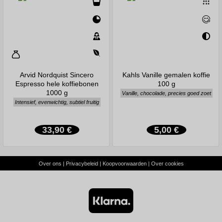
Arvid Nordquist Sincero
Kahls Vanille gemalen koffie
Espresso hele koffiebonen
100 g
1000 g
Vanille, chocolade, precies goed zoet
Intensief, evenwichtig, subtiel fruitig
33,90 €
5,00 €
Over ons
|
Privacybeleid
|
Koopvoorwaarden
|
Over cookies