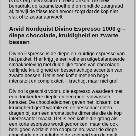
is ook erg interessant in melkdranken. De melk
benadrukt de karamelzoetheid en rondt de zuurgraad
af, terwijl de frisse toon ervoor zorgt dat de kop niet
vlak of te zwaar aanvoelt.
Arvid Nordquist Divino Espresso 1000 g –
diepe chocolade, kruidigheid en zwarte
bessen
Divino Espresso is de diepe en kruidige espresso van
het pakket. Hier krijg je een volle en uitgebalanceerde
smaakbeleving met duidelijke tonen van chocolade,
verfijnde kruidigheid en bessenachtige accenten van
zwarte bessen. Het is een koffie met een hoge
intensiteit en complexiteit – krachtig, maar niet grof.
Divino is geschikt voor u die espresso waardeert met
een donkerdere diepte en een meer volwassen
karakter. De chocoladetonen geven het lichaam, de
kruidigheid geeft warmte en de bessenaccenten
dragen bij aan een aromatische dimensie die de kop
interessanter maakt. Het is een koffie die graag als
een korte espresso wordt gedronken, maar die ook
heel goed werkt in een cappuccino, waar de diepe
chocolade en kruidigheid de zoetheid van de melk