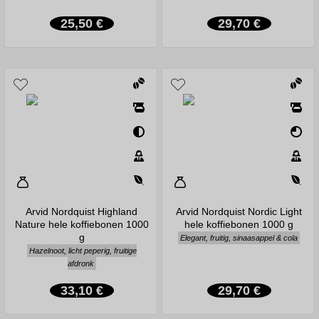
25,50 €
29,70 €
Arvid Nordquist Highland
Arvid Nordquist Nordic Light
Nature hele koffiebonen 1000
hele koffiebonen 1000 g
g
Elegant, fruitig, sinaasappel & cola
Hazelnoot, licht peperig, fruitige
afdronk
33,10 €
29,70 €