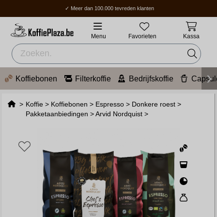
✓ Meer dan 100.000 tevreden klanten
✓ Gratis verzending boven 70 €
✓ Thuisbezorging / Afhaalpunt: 2-5 werkdagen.
Menu
Favorieten
Kassa
Koffiebonen
Filterkoffie
Bedrijfskoffie
Capsul
>
Koffie
>
Koffiebonen
>
Espresso
>
Donkere roest
>
Pakketaanbiedingen
>
Arvid Nordquist
>