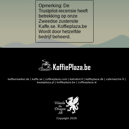
Opmerking: De
Trustpilot-recensie heeft
betrekking op onze
Zweedse zustersite
Kaffe.se. Koffieplaza.be
Wordt door hetzelfde
bedrijf beheerd.
kaffeemarket.de
|
kaffe.se
|
coffeeplaza.com
|
kahvitori.fi
|
kaffeplaza.dk
|
cafemarche.fr
|
kawaplaza.pl
|
koffieplaza.be
|
coffeeplaza.ie
Copyright 2026