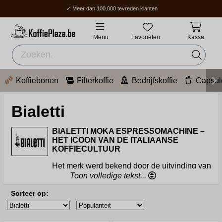
✓ Meer dan 100.000 tevreden klanten
✓ Gratis verzending boven 70 €
✓ Thuisbezorging / Afhaalpunt: 2-5 werkdagen.
Menu
Favorieten
Kassa
Koffiebonen
Filterkoffie
Bedrijfskoffie
Capsul
Bialetti
BIALETTI MOKA ESPRESSOMACHINE –
HET ICOON VAN DE ITALIAANSE
KOFFIECULTUUR
Het merk werd bekend door de uitvinding van
de wereldberoemde achthoekige koffiezetter, de "Moka
Toon volledige tekst...
Express", in 1933. Hiermee bracht de uitvinder zijn
creativiteit, passie en cultuur tot leven. Het revolutionaire
Sorteer op:
apparaat veranderde de manier waarop Italiaanse
espresso wordt gezet en maakt nog steeds
koffieliefhebbers over de hele wereld blij. Een ander