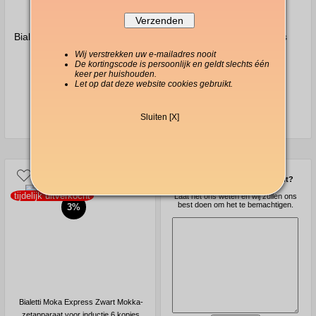
Bialetti Preziosa French Press
Bialetti Venus 4 kopjes
3,50 dl
Mokabryggare
Wij verstrekken uw e-mailadres nooit
De kortingscode is persoonlijk en geldt slechts één
keer per huishouden.
Let op dat deze website cookies gebruikt.
32,80 €
39,40 €
Sluiten [X]
Mist u iets in ons assortiment?
tijdelijk uitverkocht
Laat het ons weten en wij zullen ons
best doen om het te bemachtigen.
3%
Bialetti Moka Express Zwart Mokka-
zetapparaat voor inductie 6 kopjes