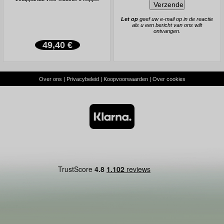
Let op
geef uw e-mail op in de reactie
als u een bericht van ons wilt
ontvangen.
49,40 €
Over ons
|
Privacybeleid
|
Koopvoorwaarden
|
Over cookies