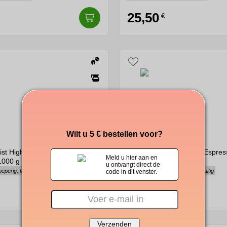
25,50
€
Wilt u 5 € bestellen voor?
ist Highland Nature hele
Arvid Nordquist Sincero Espres
Meld u hier aan en
1000 g
koffiebonen 1000 g
u ontvangt direct de
peperig, fruitige afdronk
Intensief, evenwichtig, subtiel fruitig
code in dit venster.
33,90
€