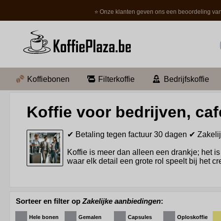
⭐ Onze klanten geven ons een beoordeling van
Koffiebonen
Filterkoffie
Bedrijfskoffie
Koffie voor bedrijven, ca
✔ Betaling tegen factuur 30 dagen
✔ Zakeli
Koffie is meer dan alleen een drankje; het is
waar elk detail een grote rol speelt bij het
Een klassieke medium gebrande filterkoffie is een uit
met zijn lichtzure tonen en een aangename nasmaak. Di
Sorteer en filter op
Zakelijke aanbiedingen
:
Bovendien is het voor bedrijven voordelig om te invester
mogelijkheid om de bonen vlak voor het zetten te malen
Hele bonen
Gemalen
Capsules
Oploskoffie