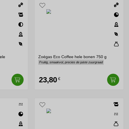
ele
Zoégas Eco Coffee hele bonen 750 g
Fruitig, smaakvol, precies de juiste zuurgraad
23,80
€