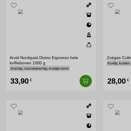
Arvid Nordquist Divino Espresso hele
Zoégas Culti
koffiebonen 1000 g
Kruidig, kruiden,
Krachtig, chocoladeachtig, kruidige tonen
33,90
28,00
€
€