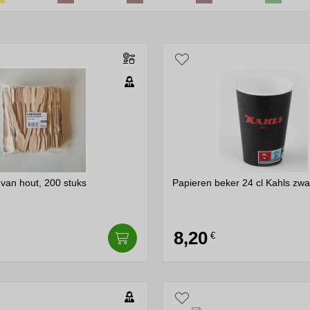
t ook belangrijk om rekening te houden met de herkomst en houd
en de smaak van de koffie verbeteren, maar ook bijdragen aan d
ct dat bijdraagt aan de sfeer op de werkplek en het welzijn va
uleren, terwijl het tegelijkertijd een genot is voor de smaakpap
veel verder dan de basisfunctie als opwekkende drank. Voor kle
derdeel van de dagelijkse routine en de werkomgeving.
n. Een kopje koffie tijdens vergaderingen en bijeenkomsten funge
 open dialoog en creatief denken stimuleert. Koffie kan eventu
 van hout, 200 stuks
Papieren beker 24 cl Kahls zwa
ijn onder andere belangrijk op de werkplek om de saamhorighe
ier voor collega's om samen te ontspannen, persoonlijke verhal
8,20
€
e deal binnenhalen. Bij klantafspraken is koffie een teken van g
n voor de afspraak. Het straalt zorgzaamheid en aandacht voor de
Veel mensen vertrouwen op koffie om 's ochtends op gang te kome
angrijk is in snel veranderende werkomgevingen.