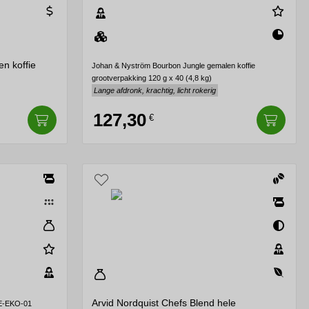
n koffie
Johan & Nyström Bourbon Jungle gemalen koffie
grootverpakking 120 g x 40 (4,8 kg)
Lange afdronk, krachtig, licht rokerig
127,30
€
Arvid Nordquist Chefs Blend hele
SE-EKO-01