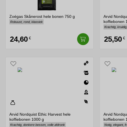
Zoégas Skånerost hele bonen 750 g
Arvid Nordqu
koffiebonen 
Robuust, rond, klassiek
Krachtig, kruidi
24,60
25,50
€
€
Arvid Nordquist Ethic Harvest hele
Arvid Nordqui
koffiebonen 1000 g
koffiebonen 
Krachtig, donkere bessen, volle afdronk
Notig, elegant, f