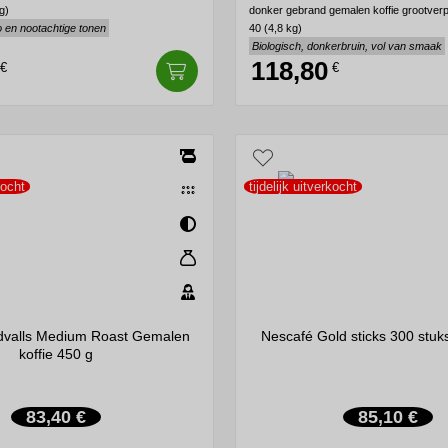
g)
donker gebrand gemalen koffie grootver
o en nootachtige tonen
40 (4,8 kg)
Biologisch, donkerbruin, vol van smaak
118,80
€
€
kocht
tijdelijk uitverkocht
dvalls Medium Roast Gemalen
Nescafé Gold sticks 300 stuks
koffie 450 g
83,40 €
85,10 €