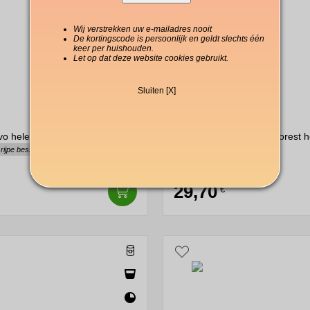
Wij verstrekken uw e-mailadres nooit
De kortingscode is persoonlijk en geldt slechts één
keer per huishouden.
Let op dat deze website cookies gebruikt.
Sluiten [X]
vo hele bonen 750 g
Arvid Nordquist Green Forest h
koffiebonen 1000 g
 rijpe bessen
Rond, fruitig, zuur
29,70
€