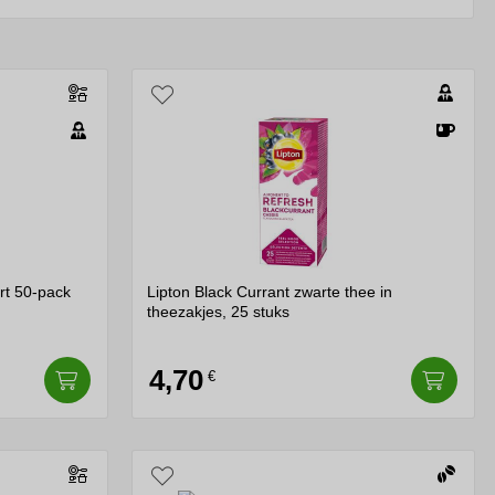
baarheid van de koffie. Ethisch geproduceerd koffie, dat
e sociale verantwoordelijkheid en het imago van het
n de medewerkers. Een goed gekozen koffie kan een
illen.
ine en middelgrote bedrijven, waar samenhang en
ert als ijsbreker en zorgt voor een comfortabele sfeer.
ele spanningen verminderen en de deelnemers
rt 50-pack
Lipton Black Currant zwarte thee in
theezakjes, 25 stuks
id te bevorderen en een welkome pauze te bieden. Een
en te delen of werkgerelateerde kwesties te bespreken in
4,70
€
astvrijheid. Het aanbieden van een kopje koffie van hoge
tails uit, wat cruciaal kan zijn in zakelijke relaties.
n. Een kopje koffie kan de dag een vliegende start geven