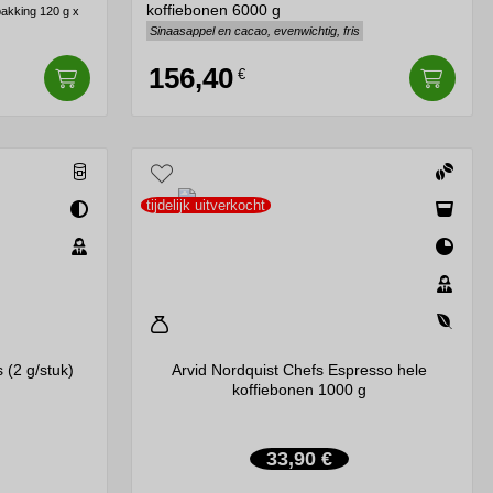
koffiebonen 6000 g
pakking 120 g x
Sinaasappel en cacao, evenwichtig, fris
156,40
€
tijdelijk uitverkocht
 (2 g/stuk)
Arvid Nordquist Chefs Espresso hele
koffiebonen 1000 g
33,90 €