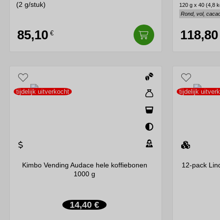
(2 g/stuk)
120 g x 40 (4,8 k
Rond, vol, caca
85,10
118,80
€
tijdelijk uitverkocht
tijdelijk uitver
Kimbo Vending Audace hele koffiebonen
12-pack Lin
1000 g
14,40 €