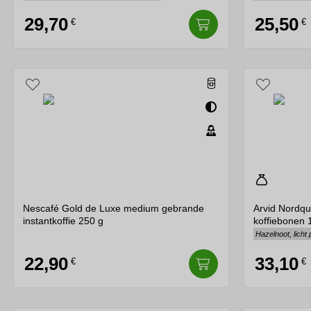
29,70
25,50
€
€
Nescafé Gold de Luxe medium gebrande
Arvid Nordqu
instantkoffie 250 g
koffiebonen 
Hazelnoot, licht 
22,90
33,10
€
€