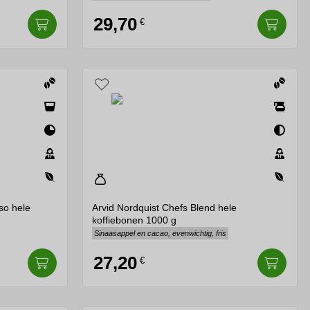
29,70
€
so hele
Arvid Nordquist Chefs Blend hele
koffiebonen 1000 g
Sinaasappel en cacao, evenwichtig, fris
27,20
€