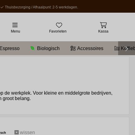
Thuisbezorging / Afhaalpunt: 2-5 werkdagen.
Menu
Favorieten
Kassa
Espresso
Biologisch
Accessoires
Koffie
l op de werkplek. Voor kleine en middelgrote bedrijven,
n groot belang.
nceerd smaakprofiel dat de meeste mensen aanspreekt,
agelijkse energieboosts.
iet alleen kosteneffectief, maar biedt ook de
in het koffiezetten kan een groot verschil maken in de
wissen
isch