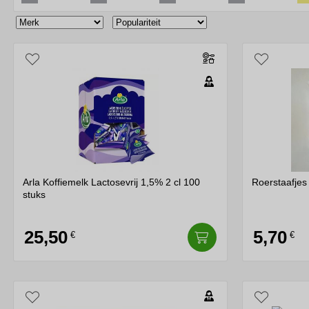
kwaliteit van de uiteindelijke koffie.
Voor cafés, middelgrote bedrijven en organisaties is he
eerlijke handelsvoorwaarden ondersteunt, kan niet alle
bedrijf.
De keuze van koffie op het werk is een belangrijk aspe
gevoel van gemeenschap creëren en de productiviteit stim
Het belang van koffie op de werkplek reikt bovendien 
werkcultuur cruciaal zijn, wordt koffie een centraal on
Koffie speelt een rol bij vergaderingen en bijeenkomste
Het creëert een ontspannen en gastvrije atmosfeer die
ontvankelijker maken voor nieuwe ideeën.
Arla Koffiemelk Lactosevrij 1,5% 2 cl 100
Roerstaafjes
stuks
Koffiepauzes geven een gouden randje. Koffiepauzes z
kopje koffie tijdens deze momenten is een perfecte man
een minder formele omgeving.
25,50
5,70
€
€
Lekker koffie tijdens belangrijke klantgesprekken kan d
kwaliteit kan een positieve indruk maken en de toon zette
De ochtendroutine luidt de werkdag in het bedrijf in. 
en het concentratievermogen vergroten, wat vooral bel