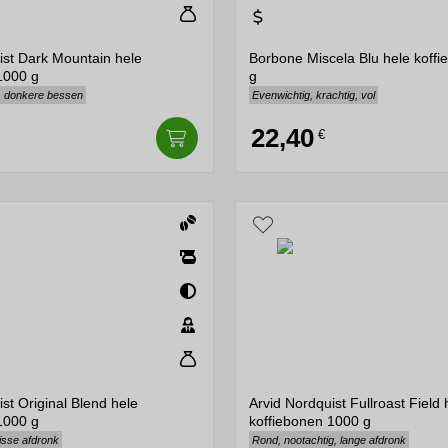
ist Dark Mountain hele
Borbone Miscela Blu hele koff
1000 g
g
g, donkere bessen
Evenwichtig, krachtig, vol
22,40
€
st Original Blend hele
Arvid Nordquist Fullroast Field 
1000 g
koffiebonen 1000 g
risse afdronk
Rond, nootachtig, lange afdronk