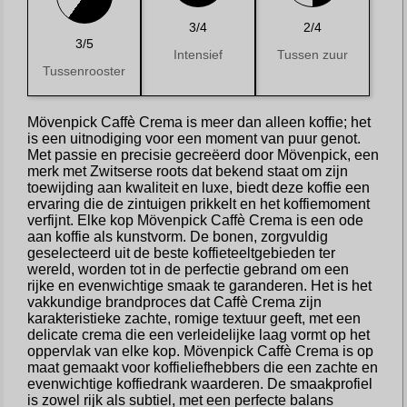
3/4
2/4
3/5
Intensief
Tussen zuur
Tussenrooster
Mövenpick Caffè Crema is meer dan alleen koffie; het
is een uitnodiging voor een moment van puur genot.
Met passie en precisie gecreëerd door Mövenpick, een
merk met Zwitserse roots dat bekend staat om zijn
toewijding aan kwaliteit en luxe, biedt deze koffie een
ervaring die de zintuigen prikkelt en het koffiemoment
verfijnt. Elke kop Mövenpick Caffè Crema is een ode
aan koffie als kunstvorm. De bonen, zorgvuldig
geselecteerd uit de beste koffieteeltgebieden ter
wereld, worden tot in de perfectie gebrand om een
rijke en evenwichtige smaak te garanderen. Het is het
vakkundige brandproces dat Caffè Crema zijn
karakteristieke zachte, romige textuur geeft, met een
delicate crema die een verleidelijke laag vormt op het
oppervlak van elke kop. Mövenpick Caffè Crema is op
maat gemaakt voor koffieliefhebbers die een zachte en
evenwichtige koffiedrank waarderen. De smaakprofiel
is zowel rijk als subtiel, met een perfecte balans