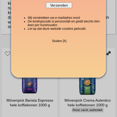
koffiemoment. Dus de volgende keer dat u verlangt
naar een koffie-ervaring die uw dag een boost geeft,
kies dan voor Mövenpick Caffè Crema. Het is meer
dan alleen koffie; het is een moment van puur genot en
Wij verstrekken uw e-mailadres nooit
De kortingscode is persoonlijk en geldt slechts één
waardering, een smaakreis die u zal betoveren en
keer per huishouden.
inspireren.
Let op dat deze website cookies gebruikt.
Anderen kochten ook
Sluiten [X]
Mövenpick Barista Espresso
Mövenpick Crema Autentico
hele koffiebonen 1000 g
hele koffiebonen 1000 g
Rond, zacht, authentiek