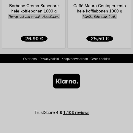
Borbone Crema Superiore
Caffè Mauro Centopercento
hele koffiebonen 1000 g
hele koffiebonen 1000 g
Romig, vol van smaak, Napolitaans
Vanille, licht zuur, fruitig
26,90 €
25,50 €
Over ons
|
Privacybeleid
|
Koopvoorwaarden
|
Over cookies