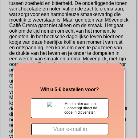
tussen zoetheid en bitterheid. De onderliggende tonen
van chocolade en noten vullen de zachte crema aan,
wat zorgt voor een harmonieuze smaakervaring die
moeilijk te weerstaan is. Maar genieten van Mövenpick
Caffè Crema gaat niet alleen om de smaak. Het gaat
ook om de tijd nemen om echt van het moment te
genieten. In het hectische dagelijkse leven biedt een
kopje van deze heerlijke koffie een moment van rust
en ontspanning, een kans om even te pauzeren van
de drukte van het leven en je onder te dompelen in
een wereld van smaak en aroma. Mövenpick, met zijn
oorsprong in Zwitserland, staat al lang synoniem voor
premiumkwaliteit, niet alleen als het gaat om koffie,
maar voor al zijn producten. Deze toewijding aan
uitmuntendheid komt tot uiting in elk pakje Caffè
Crema, dat elke keer weer een consistente en
Wilt u 5 € bestellen voor?
verkwikkende koffie-ervaring garandeert. Kiezen voor
Mövenpick Caffè Crema is meer dan een keuze voor
koffie; het is een keuze voor een levensstijl. Voor wie
Meld u hier aan en
de fijnere dingen in het leven weet te waarderen, biedt
u ontvangt direct de
code in dit venster.
dit koffie een perfecte mix van luxe en comfort,
beschikbaar in elk kopje. Of het nu is om de dag goed
te beginnen, als een luxe traktatie in de middag of als
afsluiting van een maaltijd, Mövenpick Caffè Crema
voegt een vleugje charme en elegantie toe aan het