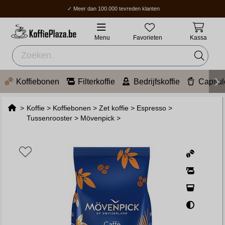
✓ Meer dan 100.000 tevreden klanten
✓ Gratis verzending boven 70 €
✓ Thuisbezorging / Afhaalpunt: 2-5 werkdagen.
Menu
Favorieten
Kassa
Koffiebonen
Filterkoffie
Bedrijfskoffie
Capsul
>
Koffie
>
Koffiebonen
>
Zet koffie
>
Espresso
>
Tussenrooster
>
Mövenpick
>