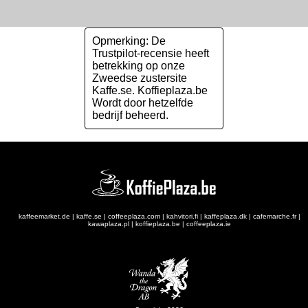
Opmerking: De
Trustpilot-recensie heeft
betrekking op onze
Zweedse zustersite
Kaffe.se. Koffieplaza.be
Wordt door hetzelfde
bedrijf beheerd.
kaffeemarket.de
|
kaffe.se
|
coffeeplaza.com
|
kahvitori.fi
|
kaffeplaza.dk
|
cafemarche.fr
|
kawaplaza.pl
|
koffieplaza.be
|
coffeeplaza.ie