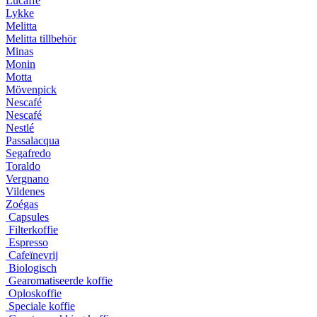
Lucaffé
Lykke
Melitta
Melitta tillbehör
Minas
Monin
Motta
Mövenpick
Nescafé
Nescafé
Nestlé
Passalacqua
Segafredo
Toraldo
Vergnano
Vildenes
Zoégas
Capsules
Filterkoffie
Espresso
Cafeïnevrij
Biologisch
Gearomatiseerde koffie
Oploskoffie
Speciale koffie