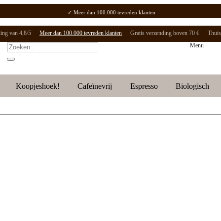
⭐ Onze klanten geven ons een beoordeling van 4,8/5
✓ Meer dan 100.000 tevreden klanten
✓ Gratis verzending boven 70 €
✓ Thuisbezorging / Afhaalpunt: 2-5 werkdagen.
ing van 4,8/5
Meer dan 100.000 tevreden klanten
Gratis verzending boven 70 €
Thuis
Menu
Koopjeshoek!
Cafeïnevrij
Espresso
Biologisch