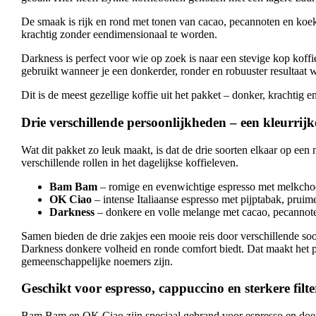
De smaak is rijk en rond met tonen van cacao, pecannoten en koekj
krachtig zonder eendimensionaal te worden.
Darkness is perfect voor wie op zoek is naar een stevige kop koffi
gebruikt wanneer je een donkerder, ronder en robuuster resultaat 
Dit is de meest gezellige koffie uit het pakket – donker, krachtig
Drie verschillende persoonlijkheden – een kleurrij
Wat dit pakket zo leuk maakt, is dat de drie soorten elkaar op een
verschillende rollen in het dagelijkse koffieleven.
Bam Bam
– romige en evenwichtige espresso met melkchoc
OK Ciao
– intense Italiaanse espresso met pijptabak, pruim
Darkness
– donkere en volle melange met cacao, pecannot
Samen bieden de drie zakjes een mooie reis door verschillende soo
Darkness donkere volheid en ronde comfort biedt. Dat maakt het p
gemeenschappelijke noemers zijn.
Geschikt voor espresso, cappuccino en sterkere filte
Bam Bam en OK Ciao zijn speciaal gebrand voor espresso en doen