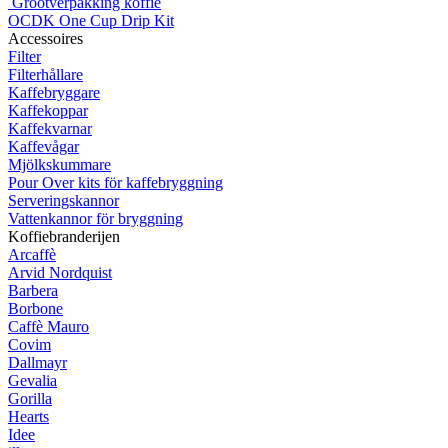
Grootverpakking koffie
OCDK One Cup Drip Kit
Accessoires
Filter
Filterhållare
Kaffebryggare
Kaffekoppar
Kaffekvarnar
Kaffevågar
Mjölkskummare
Pour Over kits för kaffebryggning
Serveringskannor
Vattenkannor för bryggning
Koffiebranderijen
Arcaffè
Arvid Nordquist
Barbera
Borbone
Caffè Mauro
Covim
Dallmayr
Gevalia
Gorilla
Hearts
Idee