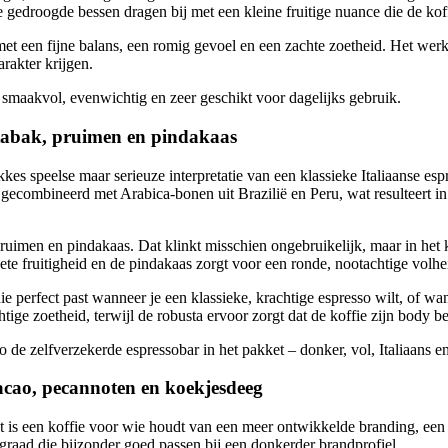
gedroogde bessen dragen bij met een kleine fruitige nuance die de koffi
et een fijne balans, een romig gevoel en een zachte zoetheid. Het werk
rakter krijgen.
 smaakvol, evenwichtig en zeer geschikt voor dagelijks gebruik.
ptabak, pruimen en pindakaas
ykkes speelse maar serieuze interpretatie van een klassieke Italiaanse 
combineerd met Arabica-bonen uit Brazilië en Peru, wat resulteert in
pruimen en pindakaas. Dat klinkt misschien ongebruikelijk, maar in het
te fruitigheid en de pindakaas zorgt voor een ronde, nootachtige volhe
e perfect past wanneer je een klassieke, krachtige espresso wilt, of wa
tige zoetheid, terwijl de robusta ervoor zorgt dat de koffie zijn body b
de zelfverzekerde espressobar in het pakket – donker, vol, Italiaans e
acao, pecannoten en koekjesdeeg
 is een koffie voor wie houdt van een meer ontwikkelde branding, een 
raad die bijzonder goed passen bij een donkerder brandprofiel.