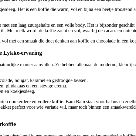
esdeeg. Het is een koffie die warm, vol en bijna een beetje troostend 
e met een laag zuurgehalte en een volle body. Het is bijzonder geschikt
wilt. Met melk wordt de koffie zacht en vol, waarbij de cacao- en note
 en vol met een smaak die doet denken aan koffie en chocolade in één kop
ke Lykke-ervaring
 natuurlijke manier aanvullen. Ze hebben allemaal de moderne, kleurrijk
olade, nougat, karamel en gedroogde bessen.
en, pindakaas en een stevige crema.
en en koekjesdeeg.
rten donkerdere en vollere koffie. Bam Bam staat voor balans en zoethe
akket perfect voor wie variatie wil, maar toch binnen een smaakwereld 
rkoffie
 het uitstekend in een espressomachine en een volautomatische koffi