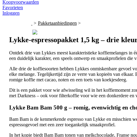
Koopvoorwaarden
Favorieten
Inloggen
>
Pakketaanbiedingen
>
Lykke-espressopakket 1,5 kg – drie kleu
Ontdek drie van Lykkes meest karakteristieke koffiemelanges in 
een duidelijk karakter, een speels ontwerp en smaakprofielen die 
Alle drie de koffiesoorten hebben Lykkes onmiskenbare gevoel vo
elke melange. Tegelijkertijd zijn ze verre van kopieën van elkaar
romige koffie met cacao, noten en een toets van koekjesdeeg.
Dit is een pakket voor wie afwisseling wil in het koffiemoment z
met Darkness – ook voor filterkoffie voor wie een donkerdere en v
Lykke Bam Bam 500 g – romig, evenwichtig en cho
Bam Bam is de kenmerkende espresso van Lykke en misschien wel de
espressogevoel met een zeer toegankelijk smaakprofiel.
In het kopje biedt Bam Bam tonen van melkchocolade, Franse noug