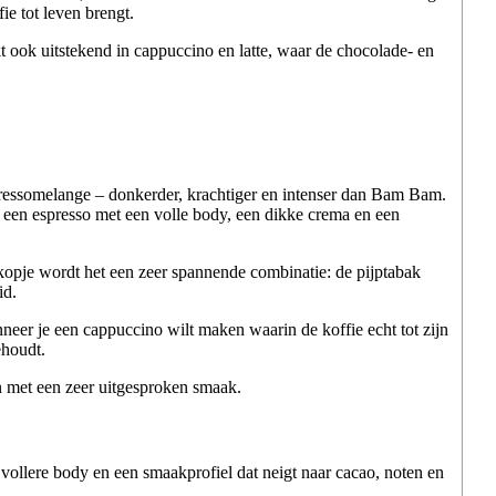
e tot leven brengt.
t ook uitstekend in cappuccino en latte, waar de chocolade- en
espressomelange – donkerder, krachtiger en intenser dan Bam Bam.
 een espresso met een volle body, een dikke crema en een
 kopje wordt het een zeer spannende combinatie: de pijptabak
id.
nneer je een cappuccino wilt maken waarin de koffie echt tot zijn
ehoudt.
n met een zeer uitgesproken smaak.
vollere body en een smaakprofiel dat neigt naar cacao, noten en