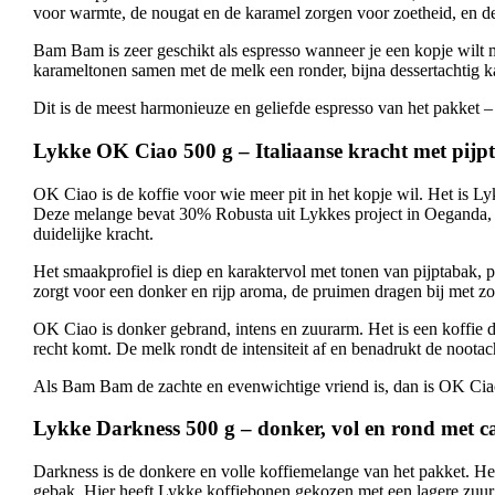
voor warmte, de nougat en de karamel zorgen voor zoetheid, en de 
Bam Bam is zeer geschikt als espresso wanneer je een kopje wilt m
karameltonen samen met de melk een ronder, bijna dessertachtig ka
Dit is de meest harmonieuze en geliefde espresso van het pakket –
Lykke OK Ciao 500 g – Italiaanse kracht met pij
OK Ciao is de koffie voor wie meer pit in het kopje wil. Het is L
Deze melange bevat 30% Robusta uit Lykkes project in Oeganda, ge
duidelijke kracht.
Het smaakprofiel is diep en karaktervol met tonen van pijptabak, 
zorgt voor een donker en rijp aroma, de pruimen dragen bij met zoe
OK Ciao is donker gebrand, intens en zuurarm. Het is een koffie di
recht komt. De melk rondt de intensiteit af en benadrukt de nootach
Als Bam Bam de zachte en evenwichtige vriend is, dan is OK Ciao 
Lykke Darkness 500 g – donker, vol en rond met c
Darkness is de donkere en volle koffiemelange van het pakket. Het
gebak. Hier heeft Lykke koffiebonen gekozen met een lagere zuurg