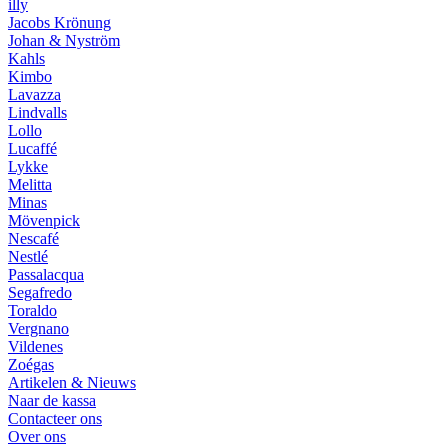
illy
Jacobs Krönung
Johan & Nyström
Kahls
Kimbo
Lavazza
Lindvalls
Lollo
Lucaffé
Lykke
Melitta
Minas
Mövenpick
Nescafé
Nestlé
Passalacqua
Segafredo
Toraldo
Vergnano
Vildenes
Zoégas
Artikelen & Nieuws
Naar de kassa
Contacteer ons
Over ons