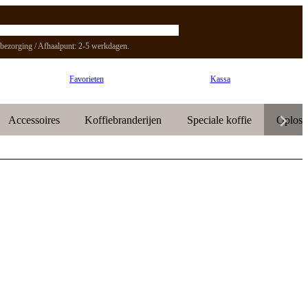
bezorging / Afhaalpunt: 2-5 werkdagen.
Favorieten
Kassa
Accessoires
Koffiebranderijen
Speciale koffie
Oplosk