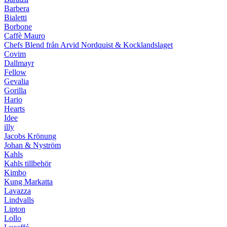
Barbera
Bialetti
Borbone
Caffè Mauro
Chefs Blend från Arvid Nordquist & Kocklandslaget
Covim
Dallmayr
Fellow
Gevalia
Gorilla
Hario
Hearts
Idee
illy
Jacobs Krönung
Johan & Nyström
Kahls
Kahls tillbehör
Kimbo
Kung Markatta
Lavazza
Lindvalls
Lipton
Lollo