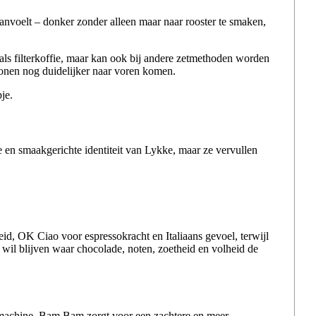
aanvoelt – donker zonder alleen maar naar rooster te smaken,
 als filterkoffie, maar kan ook bij andere zetmethoden worden
ntonen nog duidelijker naar voren komen.
je.
e en smaakgerichte identiteit van Lykke, maar ze vervullen
id, OK Ciao voor espressokracht en Italiaans gevoel, terwijl
wil blijven waar chocolade, noten, zoetheid en volheid de
emachine. Bam Bam zorgt voor een zachtere en meer