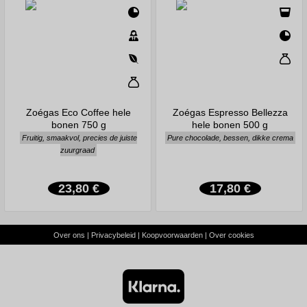
Zoégas Eco Coffee hele
Zoégas Espresso Bellezza
bonen 750 g
hele bonen 500 g
Fruitig, smaakvol, precies de juiste
Pure chocolade, bessen, dikke crema
zuurgraad
23,80 €
17,80 €
Over ons
|
Privacybeleid
|
Koopvoorwaarden
|
Over cookies