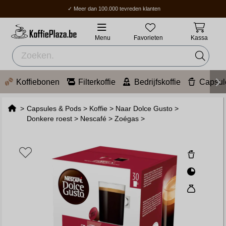
✓ Meer dan 100.000 tevreden klanten
✓ Gratis verzending boven 70 €
✓ Thuisbezorging / Afhaalpunt: 2-5 werkdagen.
Menu
Favorieten
Kassa
Koffiebonen
Filterkoffie
Bedrijfskoffie
Capsul
>
Capsules & Pods
>
Koffie
>
Naar Dolce Gusto
>
Donkere roest
>
Nescafé
>
Zoégas
>