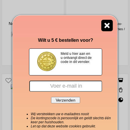
Nescafé Azera espresso in
Nescafé Cappuccino Dolce Gusto-
blikje 100 g
compatibele koffiecapsules 15 porties /
Donker, intens, delicate crema
30 capsules
Zoet, heerlijk schuimig,
Wilt u 5 € bestellen voor?
chocoladeachtig
Meld u hier aan en
13,40 €
14,40 €
u ontvangt direct de
code in dit venster.
Wij verstrekken uw e-mailadres nooit
De kortingscode is persoonlijk en geldt slechts één
keer per huishouden.
Let op dat deze website cookies gebruikt.