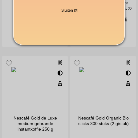
Nescafé Espresso
Nescafé Espresso Intenso Dolce
instantkoffie 500 g
Gusto-compatibele koffiecapsules, 30
Sluiten [X]
stuks
Vol, fluweelzacht, nootachtig &
chocoladeachtig
51,00 €
14,40 €
Nescafé Gold de Luxe
Nescafé Gold Organic Bio
medium gebrande
sticks 300 stuks (2 g/stuk)
instantkoffie 250 g