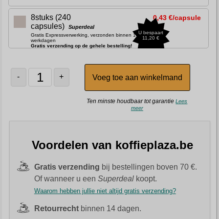
8stuks (240
0,43 €/capsule
capsules)
Superdeal
U bespaart
Gratis Expressverwerking, verzonden binnen 1-2
11,20 €
werkdagen
Gratis verzending op de gehele bestelling!
-
+
Ten minste houdbaar tot garantie
Lees
meer
Voordelen van koffieplaza.be
Gratis verzending
bij bestellingen boven 70 €.
Of wanneer u een
Superdeal
koopt.
Waarom hebben jullie niet altijd gratis verzending?
Retourrecht
binnen 14 dagen.