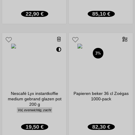
22,90 €
85,10 €
3%
Nescafé Lyx instantkoffie
Papieren beker 36 cl Zoégas
medium gebrand glazen pot
1000-pack
200 g
Vol, evenwichtig, zacht
19,50 €
82,30 €